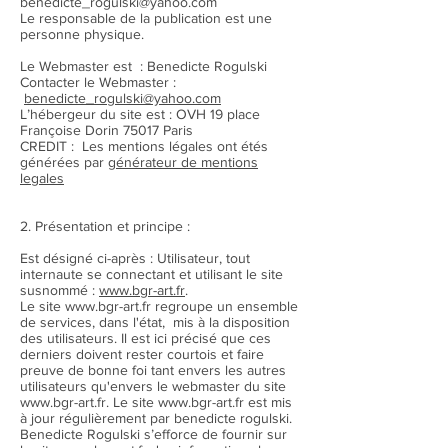
benedicte_rogulski@yahoo.com
Le responsable de la publication est une
personne physique.
Le Webmaster est : Benedicte Rogulski
Contacter le Webmaster :
benedicte_rogulski@yahoo.com
L’hébergeur du site est : OVH 19 place
Françoise Dorin 75017 Paris
CREDIT : Les mentions légales ont étés
générées par
générateur de mentions
legales
2. Présentation et principe :
Est désigné ci-après : Utilisateur, tout
internaute se connectant et utilisant le site
susnommé :
www.bgr-art.fr
.
Le site www.bgr-art.fr regroupe un ensemble
de services, dans l'état, mis à la disposition
des utilisateurs. Il est ici précisé que ces
derniers doivent rester courtois et faire
preuve de bonne foi tant envers les autres
utilisateurs qu'envers le webmaster du site
www.bgr-art.fr. Le site www.bgr-art.fr est mis
à jour régulièrement par benedicte rogulski.
Benedicte Rogulski s’efforce de fournir sur