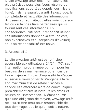
le site www.bgr-art.fr des informations les
plus précises possibles (sous réserve de
modifications apportées depuis leur mise en
ligne), mais ne saurait garantir l'exactitude, la
complétude et l'actualité des informations
diffusées sur son site, qu’elles soient de son
fait ou du fait des tiers partenaires qui lui
fournissent ces informations. En
conséquence, l'utilisateur reconnaît utiliser
ces informations données (à titre indicatif,
non exhaustives et susceptibles d'évoluer)
sous sa responsabilité exclusive.
3. Accessibilité :
Le site www.bgr-art.fr est par principe
accessible aux utilisateurs 24/24h, 7/7j, sauf
interruption, programmée ou non, pour les
besoins de sa maintenance ou en cas de
force majeure. En cas d’impossibilité d’accès
au service, www.bgr-art.fr s’engage à faire
son maximum afin de rétablir l’accès au
service et s’efforcera alors de communiquer
préalablement aux utilisateurs les dates et
heures de l’intervention. N’étant soumis
qu’à une obligation de moyen, www.bgr-art.fr
ne saurait être tenu pour responsable de
tout dommage, quelle qu’en soit la nature,