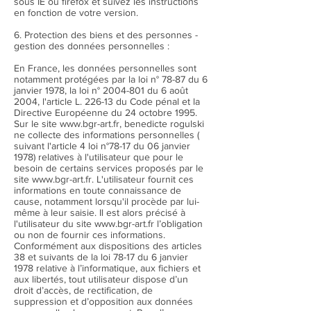
sous IE ou firefox et suivez les instructions
en fonction de votre version.
6. Protection des biens et des personnes -
gestion des données personnelles :
En France, les données personnelles sont
notamment protégées par la loi n° 78-87 du 6
janvier 1978, la loi n° 2004-801 du 6 août
2004, l'article L. 226-13 du Code pénal et la
Directive Européenne du 24 octobre 1995.
Sur le site
www.bgr-art.fr
, benedicte rogulski
ne collecte des informations personnelles (
suivant l'article 4 loi n°78-17 du 06 janvier
1978) relatives à l'utilisateur que pour le
besoin de certains services proposés par le
site
www.bgr-art.fr
. L'utilisateur fournit ces
informations en toute connaissance de
cause, notamment lorsqu'il procède par lui-
même à leur saisie. Il est alors précisé à
l'utilisateur du site
www.bgr-art.fr
l’obligation
ou non de fournir ces informations.
Conformément aux dispositions des articles
38 et suivants de la loi 78-17 du 6 janvier
1978 relative à l’informatique, aux fichiers et
aux libertés, tout utilisateur dispose d’un
droit d’accès, de rectification, de
suppression et d’opposition aux données