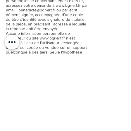
personnelles le concernant. Pour l’exercer,
adressez votre demande à www.bgr-art.fr par
email :
benedicte@bgr-art.fr
ou par écrit
dûment signée, accompagnée d’une copie
du titre d’identité avec signature du titulaire
de la pièce, en précisant l’adresse à laquelle
la réponse doit être envoyée.
Aucune information personnelle de
l'utilisateur du site
www.bgr-art.fr
n'est
publiée à l'insu de l'utilisateur, échangée,
transférée, cédée ou vendue sur un support
quelconque à des tiers. Seule l'hypothèse
du rachat du site
www.bgr-art.fr
et de ses
droits autorise benedicte rogulski à
transmettre les dites informations à
l'éventuel acquéreur qui serait à son tour
tenu à la même obligation de conservation et
de modification des données vis à vis de
l'utilisateur du site
www.bgr-art.fr
.
Le site www.bgr-art.fr est en conformité avec
le RGPD voir notre politique RGPD
https://www.bgr-art.fr/conditions-generales-
de-vente.
Les bases de données sont protégées par
les dispositions de la loi du 1er juillet 1998
transposant la directive 96/9 du 11 mars 1996
relative à la protection juridique des bases
de données.