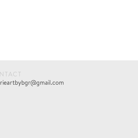
NTACT
erieartbybgr@gmail.com