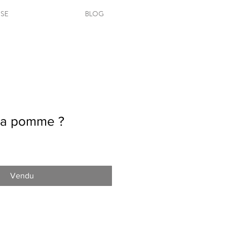
SSE
BLOG
 la pomme ?
Vendu