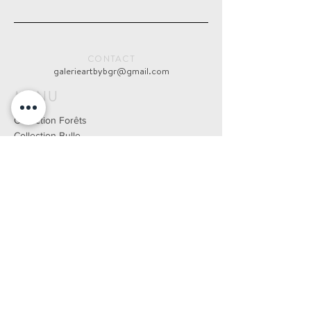
CONTACT
galerieartbybgr@gmail.com
MENU
Collection Forêts
Collection Bulle
Collection Paysage urbain
Collection Yellowstone
Collection Mythologies
Parcours
Presse
Blog
DÉVELOPPÉ PAR WIX FACTORY
Mentions légales
2025 © TOUS DROITS RÉSERVÉS
CGV