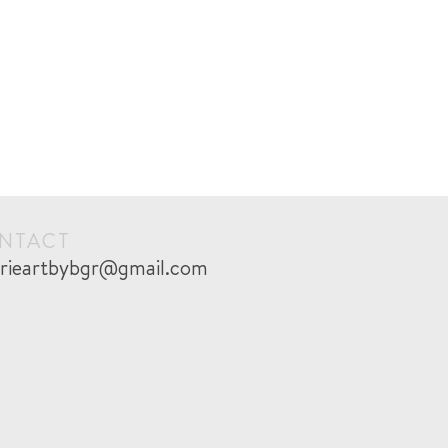
NTACT
erieartbybgr@gmail.com