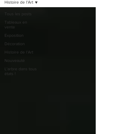
Histoire de l'Art
Tous les posts
Tableaux en
vente
Exposition
Décoration
Histoire de l'Art
Nouveauté
L'arbre dans tous
états !