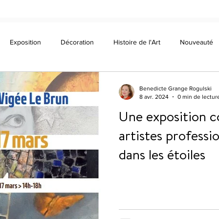
Exposition
Décoration
Histoire de l'Art
Nouveauté
Benedicte Grange Rogulski
8 avr. 2024
0 min de lectur
Une exposition c
artistes professio
dans les étoiles