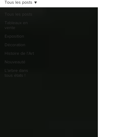
Tous les posts
Tous les posts
Tableaux en
vente
Exposition
Décoration
Histoire de l'Art
Nouveauté
L'arbre dans
tous états !