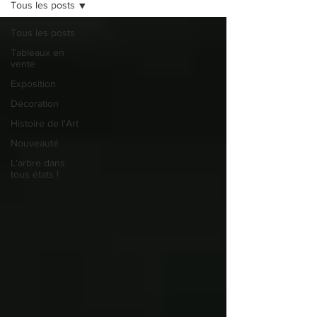
Tous les posts
Tous les posts
Tableaux en
vente
Exposition
Décoration
Histoire de l'Art
Nouveauté
L'arbre dans
tous états !